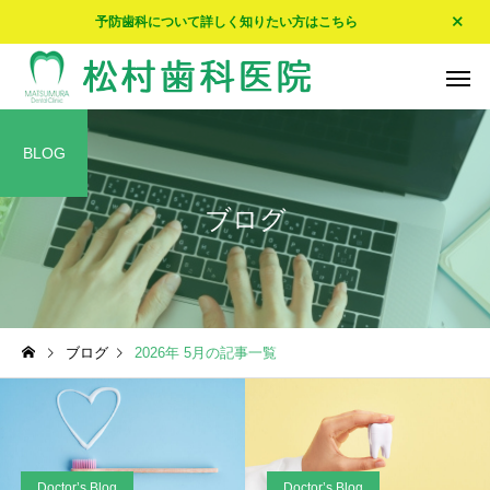
予防歯科について詳しく知りたい方はこちら
BLOG
ブログ
予防歯科
入れ歯・
Doctor’s Blog
Doctor’s Blog
ブログ
2026年 5月の記事一覧
☀エアコンが…☀
🍵我が家の家紋🍵
ホワイトニング
Doctor’s Blog
Doctor’s Blog