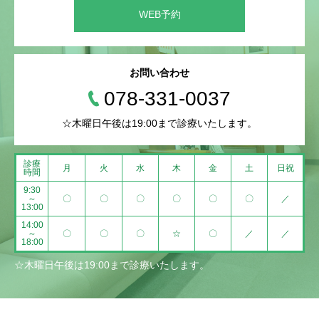
WEB予約
お問い合わせ
078-331-0037
☆木曜日午後は19:00まで診療いたします。
診療
月
火
水
木
金
土
日祝
時間
9:30
～
〇
〇
〇
〇
〇
〇
／
13:00
14:00
～
〇
〇
〇
☆
〇
／
／
18:00
☆木曜日午後は19:00まで診療いたします。