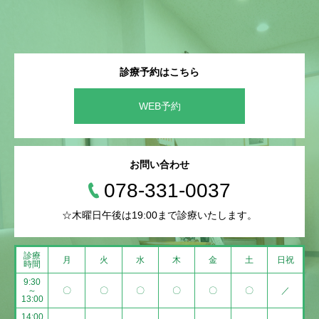
診療予約はこちら
WEB予約
お問い合わせ
078-331-0037
☆木曜日午後は19:00まで診療いたします。
診療
月
火
水
木
金
土
日祝
時間
9:30
～
〇
〇
〇
〇
〇
〇
／
13:00
14:00