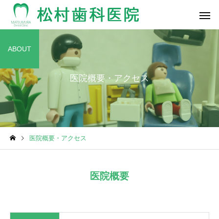
ABOUT
医院概要・アクセス
予防歯科
入れ歯・
Doctor’s Blog
Doctor’s Blog
医院概要・アクセス
☀エアコンが…☀
🍵我が家の家紋🍵
ホワイトニング
医院概要