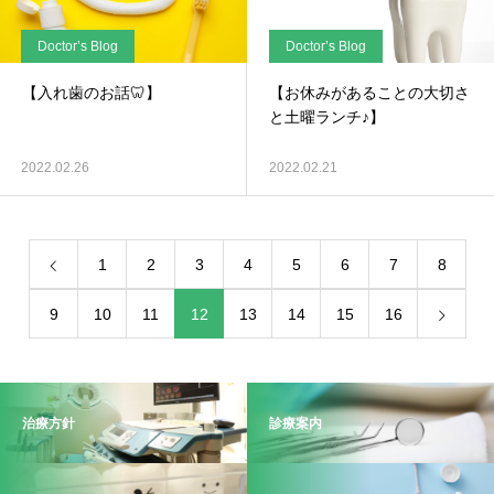
Doctor’s Blog
Doctor’s Blog
【入れ歯のお話🦷】
【お休みがあることの大切さ
と土曜ランチ♪】
2022.02.26
2022.02.21
1
2
3
4
5
6
7
8
9
10
11
12
13
14
15
16
治療方針
診療案内