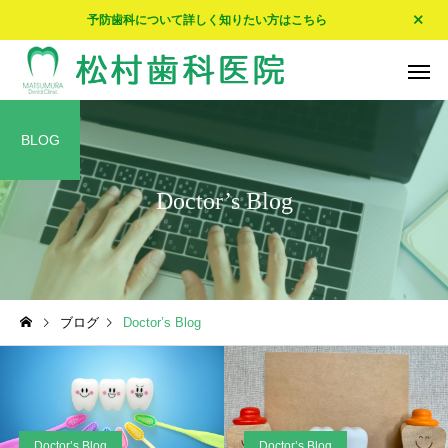
予防歯科について詳しく知りたい方はこちら
BLOG
Doctor’s Blog
予防歯科
入れ歯・
Doctor’s Blog
Doctor’s Blog
ブログ
Doctor’s Blog
☀エアコンが…☀
🍵我が家の家紋🍵
ホワイトニング
Doctor’s Blog
Doctor’s Blog