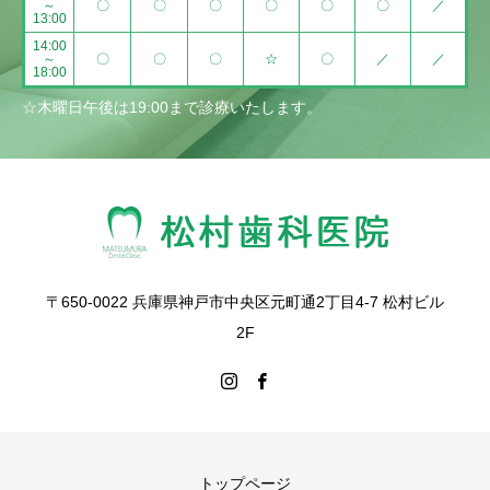
～
〇
〇
〇
〇
〇
〇
／
13:00
14:00
～
〇
〇
〇
☆
〇
／
／
18:00
☆木曜日午後は19:00まで診療いたします。
〒650-0022 兵庫県神戸市中央区元町通2丁目4-7 松村ビル
2F
トップページ