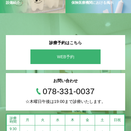
設備紹介
保険医療機関における掲示
診療予約はこちら
WEB予約
お問い合わせ
078-331-0037
☆木曜日午後は19:00まで診療いたします。
診療
月
火
水
木
金
土
日祝
時間
9:30