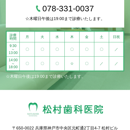
078-331-0037
☆木曜日午後は19:00まで診療いたします。
診療
月
火
水
木
金
土
日祝
時間
9:30
～
〇
〇
〇
〇
〇
〇
／
13:00
14:00
～
〇
〇
〇
☆
〇
／
／
18:00
☆木曜日午後は19:00まで診療いたします。
〒650-0022 兵庫県神戸市中央区元町通2丁目4-7 松村ビル