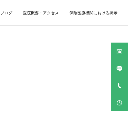
ブログ
医院概要・アクセス
保険医療機関における掲示
詳細を見る
詰め物・被せ物
Doctor’s Blog
Doctor’s Blog
🦷口腔ケアの三種の神器🦷
☕えらく高いコーヒー☕