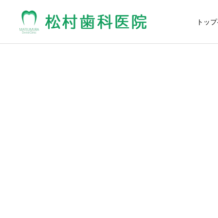
トップ
予防歯科
Doctor’s Blog
Doctor’s Blog
✨歯間ブラシの有効性✨
☀エアコンが…☀
ホワイトニング