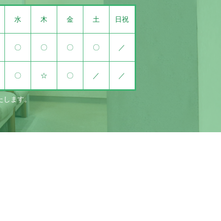
水
木
金
土
日祝
〇
〇
〇
〇
／
〇
☆
〇
／
／
いたします。