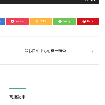
a
Pocket
RSS
feedly
Pin it
😄お口の中も心機一転😄
関連記事