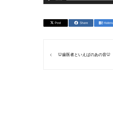
Post
Share
Haten
🦷歯医者といえばのあの音🦷