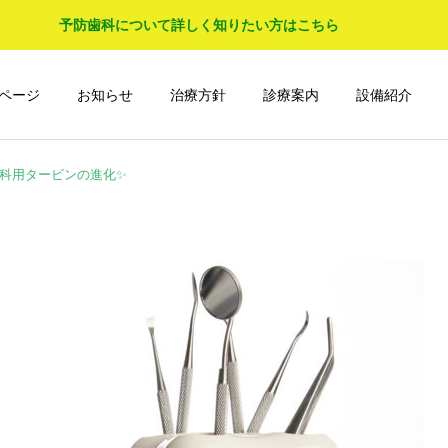
予防歯科について詳しく知りたい方はこちら
ページ
お知らせ
治療方針
診療案内
設備紹介
歯科用タービンの進化✨
入れ歯・義歯
小児歯科
Doctor’s Blog
Doctor’s Blog
🍵我が家の家紋🍵
🐰自分の身を守る術🐰