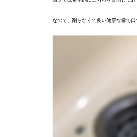
なので、削らなくて良い健康な歯で口
動
画
プ
レ
ー
ヤ
ー