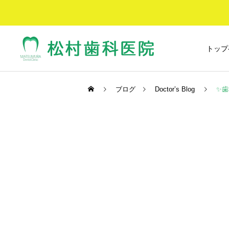
トップ
ブログ
Doctor’s Blog
✨
予防歯科
Doctor’s Blog
Doctor’s Blog
✨歯間ブラシの有効性✨
☀エアコンが…☀
ホワイトニング