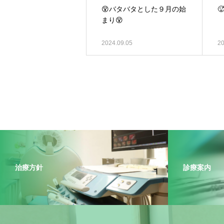
😵バタバタとした９月の始

まり😵
2024.09.05
20
治療方針
診療案内