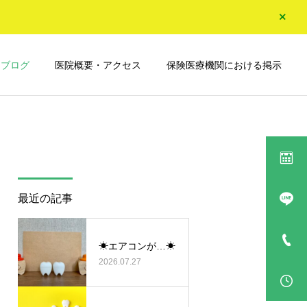
ブログ
医院概要・アクセス
保険医療機関における掲示
詳細を見る
詰め物・被せ物
最近の記事
Doctor’s Blog
Doctor’s Blog
🦷口腔ケアの三種の神器🦷
☕えらく高いコーヒー☕
☀エアコンが…☀
2026.07.27