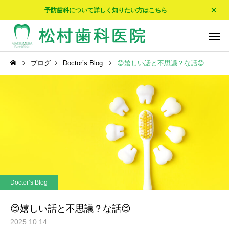
予防歯科について詳しく知りたい方はこちら
ブログ
Doctor’s Blog
😊嬉しい話と不思議？な話😊
予防歯科
入れ歯・
Doctor’s Blog
Doctor’s Blog
☀エアコンが…☀
🍵我が家の家紋🍵
Doctor’s Blog
ホワイトニング
😊嬉しい話と不思議？な話😊
2025.10.14