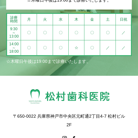
☆木曜日午後は19:00まで診療いたします。
診療
月
火
水
木
金
土
日祝
時間
9:30
～
〇
〇
〇
〇
〇
〇
／
13:00
14:00
～
〇
〇
〇
☆
〇
／
／
18:00
☆木曜日午後は19:00まで診療いたします。
〒650-0022 兵庫県神戸市中央区元町通2丁目4-7 松村ビル
2F