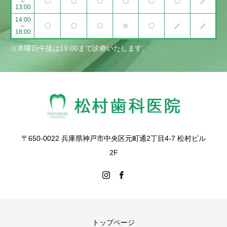
～
〇
〇
〇
〇
〇
〇
／
13:00
14:00
～
〇
〇
〇
☆
〇
／
／
18:00
☆木曜日午後は19:00まで診療いたします。
〒650-0022 兵庫県神戸市中央区元町通2丁目4-7 松村ビル
2F
トップページ