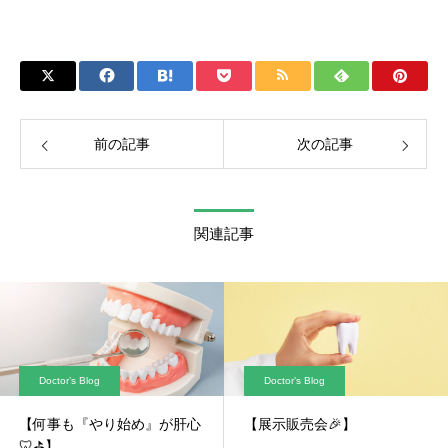
前の記事
次の記事
関連記事
Doctor’s Blog
Doctor’s Blog
【何事も『やり始め』が肝心
【展示販売会🎉】
🦷⛳】