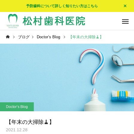
予防歯科について詳しく知りたい方はこちら
ブログ
Doctor’s Blog
【年末の大掃除🧹】
予防歯科
入れ歯・
Doctor’s Blog
Doctor’s Blog
☀エアコンが…☀
🍵我が家の家紋🍵
Doctor’s Blog
ホワイトニング
【年末の大掃除🧹】
2021.12.28