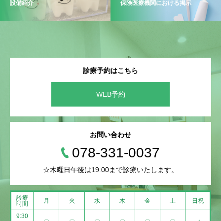
設備紹介
保険医療機関における掲示
診療予約はこちら
WEB予約
お問い合わせ
078-331-0037
☆木曜日午後は19:00まで診療いたします。
診療
月
火
水
木
金
土
日祝
時間
9:30